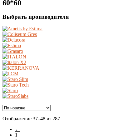
60*60
Выбрать производителя
Ценовой фильтр
Сортировка:
Отображение 37–48 из 287
самые
←
недавние
Материал
1