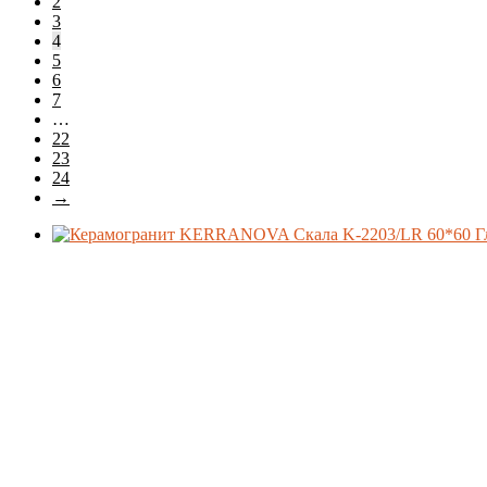
2
3
4
Производитель
5
6
7
…
Коллекция
22
23
24
→
Поверхность
Стиль
Цвет
Товар Толщина Плитки
Показать