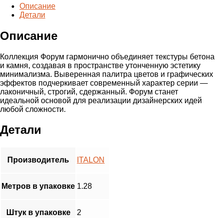
ВЭЙВ
Описание
АЙРОН
Детали
120*120
Нат/
Описание
Рет
(2,88
м2/
Коллекция Форум гармонично объединяет текстуры бетона
кор.,
и камня, создавая в пространстве утонченную эстетику
2
минимализма. Выверенная палитра цветов и графических
шт.)
эффектов подчеркивает современный характер серии —
лаконичный, строгий, сдержанный. Форум станет
идеальной основой для реализации дизайнерских идей
любой сложности.
Детали
Производитель
ITALON
Метров в упаковке
1.28
Штук в упаковке
2