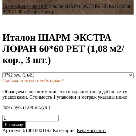
Главная
Керамогранит
Италон ШАРМ ЭКСТРА ЛОРАН 60*60
РЕТ (1,08 м2/кор., 3 шт.)
Италон ШАРМ ЭКСТРА
ЛОРАН 60*60 РЕТ (1,08 м2/
кор., 3 шт.)
Сколько плитки необходимо?
Обращаем ваше внимание, что в корзину товар добавляется
упаковками. Стоимость 1 упаковки и метраж указаны ниже
4095 руб. (1.08 м2./уп.)
Количество
товара
В корзину
Италон
Артикул:
610010001192
Категория:
Керамогранит
ШАРМ