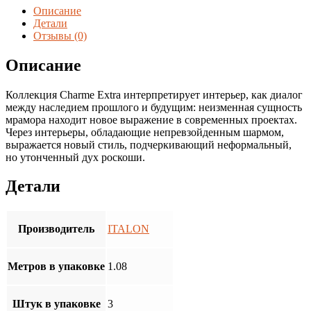
ЭКСТРА
Описание
ЛОРАН
Детали
60*60
Отзывы (0)
РЕТ
(1,08
Описание
м2/
кор.,
Коллекция Charme Extra интерпретирует интерьер, как диалог
3
между наследием прошлого и будущим: неизменная сущность
шт.)
мрамора находит новое выражение в современных проектах.
Через интерьеры, обладающие непревзойденным шармом,
выражается новый стиль, подчеркивающий неформальный,
но утонченный дух роскоши.
Детали
Производитель
ITALON
Метров в упаковке
1.08
Штук в упаковке
3