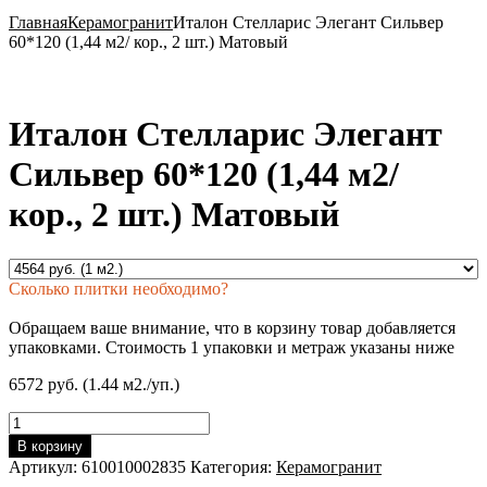
Главная
Керамогранит
Италон Стелларис Элегант Сильвер
60*120 (1,44 м2/ кор., 2 шт.) Матовый
Италон Стелларис Элегант
Сильвер 60*120 (1,44 м2/
кор., 2 шт.) Матовый
Сколько плитки необходимо?
Обращаем ваше внимание, что в корзину товар добавляется
упаковками. Стоимость 1 упаковки и метраж указаны ниже
6572 руб. (1.44 м2./уп.)
Количество
товара
В корзину
Италон
Артикул:
610010002835
Категория:
Керамогранит
Стелларис