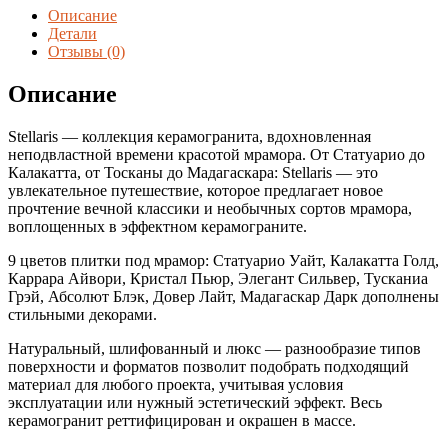
Элегант
Описание
Сильвер
Детали
60*120
Отзывы (0)
(1,44
м2/
Описание
кор.,
2
Stellaris — коллекция керамогранита, вдохновленная
шт.)
неподвластной времени красотой мрамора. От Статуарио до
Матовый
Калакатта, от Тосканы до Мадагаскара: Stellaris — это
увлекательное путешествие, которое предлагает новое
прочтение вечной классики и необычных сортов мрамора,
воплощенных в эффектном керамограните.
9 цветов плитки под мрамор: Статуарио Уайт, Калакатта Голд,
Каррара Айвори, Кристал Пьюр, Элегант Сильвер, Тусканиа
Грэй, Абсолют Блэк, Довер Лайт, Мадагаскар Дарк дополнены
стильными декорами.
Натуральный, шлифованный и люкс — разнообразие типов
поверхности и форматов позволит подобрать подходящий
материал для любого проекта, учитывая условия
эксплуатации или нужный эстетический эффект. Весь
керамогранит реттифицирован и окрашен в массе.