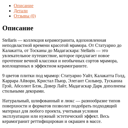
Калакатта
Описание
Голд
Детали
80*160
Отзывы (0)
(2,56
м2/
Описание
кор.,
2
Stellaris — коллекция керамогранита, вдохновленная
шт.)
неподвластной времени красотой мрамора. От Статуарио до
Матовый
Калакатта, от Тосканы до Мадагаскара: Stellaris — это
увлекательное путешествие, которое предлагает новое
прочтение вечной классики и необычных сортов мрамора,
воплощенных в эффектном керамограните.
9 цветов плитки под мрамор: Статуарио Уайт, Калакатта Голд,
Каррара Айвори, Кристал Пьюр, Элегант Сильвер, Тусканиа
Грэй, Абсолют Блэк, Довер Лайт, Мадагаскар Дарк дополнены
стильными декорами.
Натуральный, шлифованный и люкс — разнообразие типов
поверхности и форматов позволит подобрать подходящий
материал для любого проекта, учитывая условия
эксплуатации или нужный эстетический эффект. Весь
керамогранит реттифицирован и окрашен в массе.