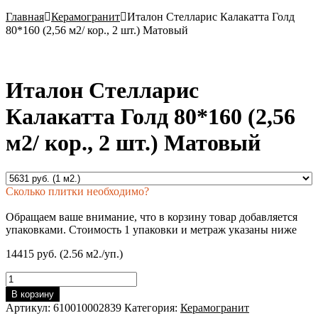
Главная
Керамогранит
Италон Стелларис Калакатта Голд
80*160 (2,56 м2/ кор., 2 шт.) Матовый
Италон Стелларис
Калакатта Голд 80*160 (2,56
м2/ кор., 2 шт.) Матовый
Сколько плитки необходимо?
Обращаем ваше внимание, что в корзину товар добавляется
упаковками. Стоимость 1 упаковки и метраж указаны ниже
14415 руб. (2.56 м2./уп.)
Количество
товара
В корзину
Италон
Артикул:
610010002839
Категория:
Керамогранит
Стелларис