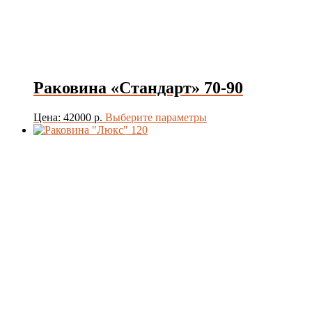
Раковина «Стандарт» 70-90
Этот
Цена: 42000 р.
Выберите параметры
товар
имеет
несколько
вариаций.
Опции
можно
выбрать
на
странице
товара.