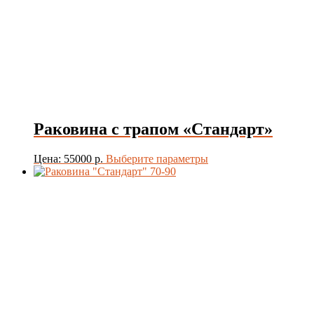
Раковина с трапом «Стандарт»
Этот
Цена: 55000 р.
Выберите параметры
товар
имеет
несколько
вариаций.
Опции
можно
выбрать
на
странице
товара.