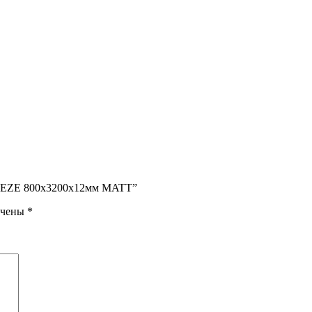
BREEZE 800х3200х12мм MATT”
ечены
*