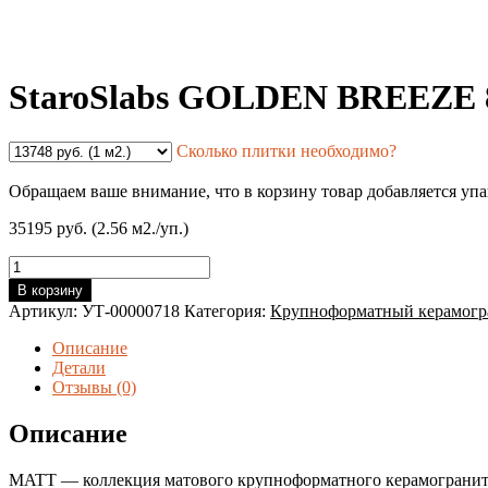
StaroSlabs GOLDEN BREEZE
Сколько плитки необходимо?
Обращаем ваше внимание, что в корзину товар добавляется уп
35195 руб. (2.56 м2./уп.)
Количество
товара
В корзину
StaroSlabs
Артикул:
УТ-00000718
Категория:
Крупноформатный керамогр
GOLDEN
BREEZE
Описание
800х3200х12мм
Детали
MATT
Отзывы (0)
Описание
MATT — коллекция матового крупноформатного керамогранит