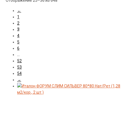
Сортировка:
Отображение 25–36 из 648
самые
Материал
←
недавние
1
2
3
Формат
4
5
6
Производитель
…
52
53
Коллекция
54
→
Поверхность
Стиль