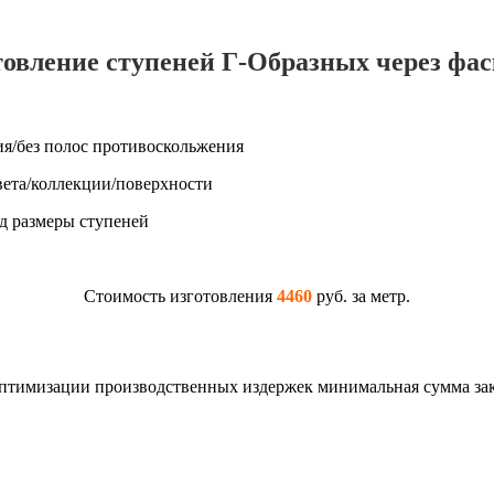
овление ступеней Г-Образных через фас
я/без полос противоскольжения
вета/коллекции/поверхности
д размеры ступеней
Стоимость изготовления
4460
руб. за метр.
птимизации производственных издержек минимальная сумма зака