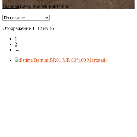
Главная
Товар Коллекция
Bernini
Ценовой фильтр
Сортировка:
Отображение 1–12 из 16
самые
1
недавние
Материал
2
→
Формат
Производитель
Поверхность
Стиль