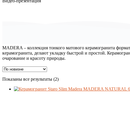
Видео-презентация
MADERA – коллекция тонкого матового керамогранита формат
керамогранита, делают укладку быстрой и простой. Керамогра
очарование и красоту природы.
Сортировка:
Показаны все результаты (2)
Материал
самые
недавние
Формат
Производитель