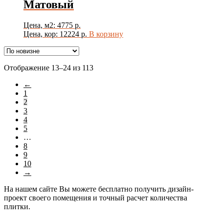
Матовый
Цена, м2: 4775 р.
Цена, кор: 12224 р.
В корзину
Сортировка:
Отображение 13–24 из 113
самые
←
недавние
1
2
3
4
5
…
8
9
10
→
На нашем сайте Вы можете бесплатно получить дизайн-
проект своего помещения и точный расчет количества
плитки.