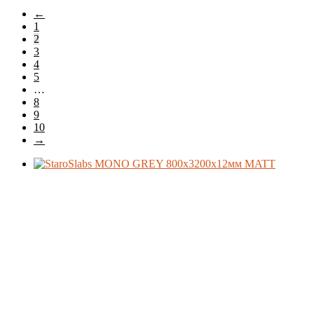
самые
←
недавние
Материал
1
2
3
4
Формат
5
…
8
9
Производитель
10
→
Коллекция
Поверхность
Стиль