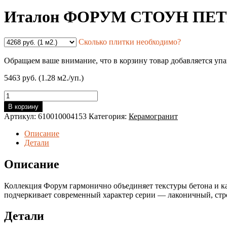
Италон ФОРУМ СТОУН ПЕТРОЛ 
Сколько плитки необходимо?
Обращаем ваше внимание, что в корзину товар добавляется уп
5463 руб. (1.28 м2./уп.)
Количество
товара
В корзину
Италон
Артикул:
610010004153
Категория:
Керамогранит
ФОРУМ
СТОУН
Описание
ПЕТРОЛ
Детали
80*80
Нат/
Описание
Рет
(1,28
Коллекция Форум гармонично объединяет текстуры бетона и ка
м2/
подчеркивает современный характер серии — лаконичный, стр
кор.,
2
шт.)
Детали