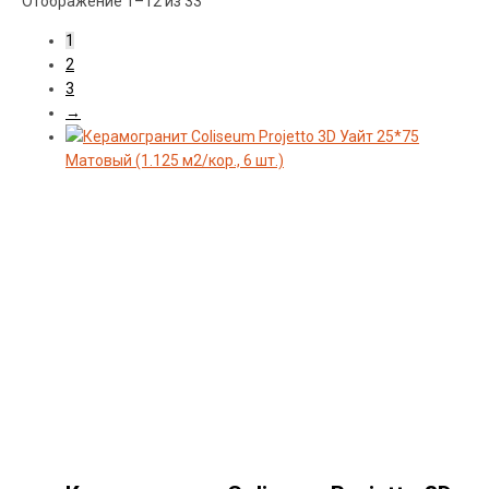
Сортировка:
Отображение 1–12 из 33
самые
Материал
1
недавние
2
3
→
Формат
Производитель
Коллекция
Поверхность
Стиль