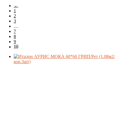
самые
←
недавние
Материал
1
2
3
…
Формат
7
8
9
10
Производитель
Коллекция
Поверхность
Стиль