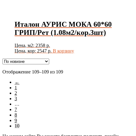
Товар Толщина Плитки
Показать
Италон АУРИС МОКА 60*60
ГРИП/Рет (1.08м2/кор.3шт)
Цена, м2: 2358 р.
Цена, кор: 2547 р.
В корзину
Сортировка:
Отображение 109–109 из 109
самые
←
недавние
1
2
3
…
7
8
9
10