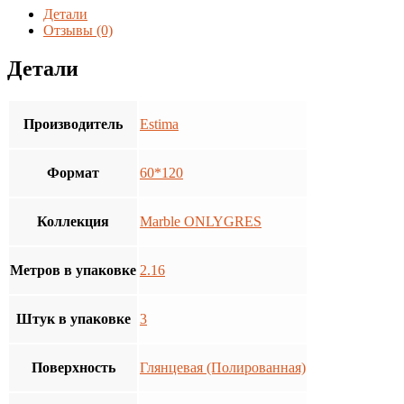
ONLYGRES
Детали
MOG401
Отзывы (0)
60x120x9
Глянцевый
Детали
(2,16
кв.м/3
шт.)
Производитель
Estima
Формат
60*120
Коллекция
Marble ONLYGRES
Метров в упаковке
2.16
Штук в упаковке
3
Поверхность
Глянцевая (Полированная)