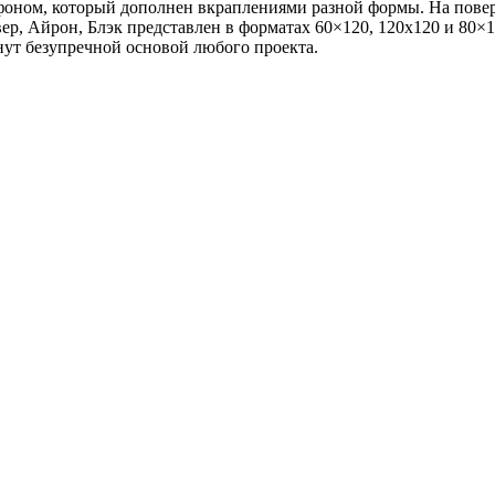
 фоном, который дополнен вкраплениями разной формы. На повер
вер, Айрон, Блэк представлен в форматах 60×120, 120х120 и 80×
анут безупречной основой любого проекта.