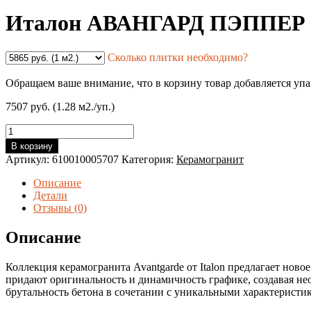
Италон АВАНГАРД ПЭППЕР 20*1
Сколько плитки необходимо?
Обращаем ваше внимание, что в корзину товар добавляется уп
7507 руб. (1.28 м2./уп.)
Количество
товара
В корзину
Италон
Артикул:
610010005707
Категория:
Керамогранит
АВАНГАРД
ПЭППЕР
Описание
20*160
Детали
(1,28
Отзывы (0)
м2/
кор.,
Описание
4
шт.)
Коллекция керамогранита Avantgarde от Italon предлагает нов
придают оригинальность и динамичность графике, создавая не
брутальность бетона в сочетании с уникальными характеристи