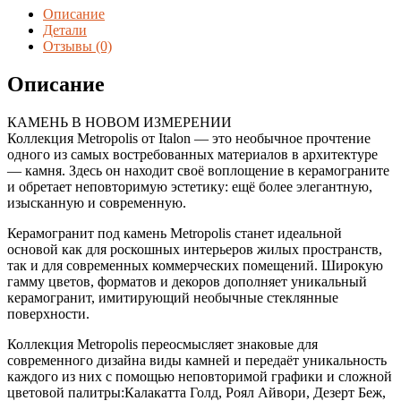
ДЕЗЕРТ
Описание
БЕЖ
Детали
80*160
Отзывы (0)
(2,56
м2/
Описание
кор.,
2
КАМЕНЬ В НОВОМ ИЗМЕРЕНИИ
шт.)
Коллекция Metropolis от Italon — это необычное прочтение
одного из самых востребованных материалов в архитектуре
— камня. Здесь он находит своё воплощение в керамограните
и обретает неповторимую эстетику: ещё более элегантную,
изысканную и современную.
Керамогранит под камень Metropolis станет идеальной
основой как для роскошных интерьеров жилых пространств,
так и для современных коммерческих помещений. Широкую
гамму цветов, форматов и декоров дополняет уникальный
керамогранит, имитирующий необычные стеклянные
поверхности.
Коллекция Metropolis переосмысляет знаковые для
современного дизайна виды камней и передаёт уникальность
каждого из них с помощью неповторимой графики и сложной
цветовой палитры:Калакатта Голд, Роял Айвори, Дезерт Беж,