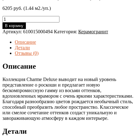
6205 руб. (1.44 м2./уп.)
Количество
товара
В корзину
Италон
Артикул:
610015000494
Категория:
Керамогранит
ШАРМ
ДЕЛЮКС
Описание
БЬЯНКО
Детали
МИКЕЛАНДЖЕЛО
Отзывы (0)
60*120
(1,44
Описание
м2/
кор.,
Коллекция Charme Deluxe выводит на новый уровень
2
представление о роскоши и предлагает новую
шт.)
бескомпромиссную гамму из восьми оттенков,
вдохновленных мрамором с очень яркими характеристиками.
Благодаря разнообразию цветов рождается необычный стиль,
способный преобразить любое пространство. Классическое
или смелое сочетание оттенков создаст уникальную и
завораживающую атмосферу в каждом интерьере.
Детали