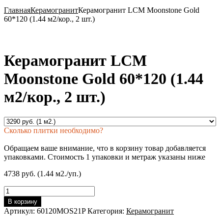
Главная
Керамогранит
Керамогранит LCM Moonstone Gold
60*120 (1.44 м2/кор., 2 шт.)
Керамогранит LCM
Moonstone Gold 60*120 (1.44
м2/кор., 2 шт.)
Сколько плитки необходимо?
Обращаем ваше внимание, что в корзину товар добавляется
упаковками. Стоимость 1 упаковки и метраж указаны ниже
4738 руб. (1.44 м2./уп.)
Количество
товара
В корзину
Керамогранит
Артикул:
60120MOS21P
Категория:
Керамогранит
LCM