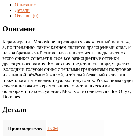
Moonstone
Описание
Gold
Детали
60*120
Отзывы (0)
(1.44
м2/
Описание
кор.,
2
Керамогранит Moonstone переводится как «лунный камень»,
шт.)
а, по преданию, таким камнем является драгоценный опал. И
не зря бразильский оникс назван в его честь, ведь рисунок
этого оникса сочетает в себе все разноцветные оттенки
драгоценного камня. Коллекция представлена в двух цветах.
Холодный голубой оникс с тёплыми градиентами полутонов
и активной объёмной жилой, и тёплый бежевый с сизыми
прожилками и холодной вуалью полутонов. Роскошным будет
сочетание такого керамогранита с металлическими
бордюрами и аксессуарами. Moonstone сочетается с Ice Onyx,
Domines.
Детали
Производитель
LCM