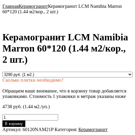
Главная
Керамогранит
Керамогранит LCM Namibia Marron
60*120 (1.44 м2/кор., 2 шт.)
Керамогранит LCM Namibia
Marron 60*120 (1.44 м2/кор.,
2 шт.)
Сколько плитки необходимо?
Обращаем ваше внимание, что в корзину товар добавляется
упаковками. Стоимость 1 упаковки и метраж указаны ниже
4738 руб. (1.44 м2./уп.)
Количество
товара
В корзину
Керамогранит
Артикул:
60120NAM21P
Категория:
Керамогранит
LCM