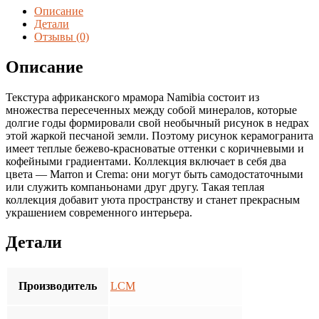
Namibia
Описание
Marron
Детали
60*120
Отзывы (0)
(1.44
м2/
Описание
кор.,
2
Текстура африканского мрамора Namibia состоит из
шт.)
множества пересеченных между собой минералов, которые
долгие годы формировали свой необычный рисунок в недрах
этой жаркой песчаной земли. Поэтому рисунок керамогранита
имеет теплые бежево-красноватые оттенки с коричневыми и
кофейными градиентами. Коллекция включает в себя два
цвета — Marron и Crema: они могут быть самодостаточными
или служить компаньонами друг другу. Такая теплая
коллекция добавит уюта пространству и станет прекрасным
украшением современного интерьера.
Детали
Производитель
LCM