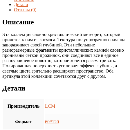
Silver
Детали
60*120
Отзывы (0)
(1.44
м2/
Описание
кор.,
2
Эта коллекция словно кристаллический метеорит, который
шт.)
прилетел к нам из космоса. Текстура полупрозрачного кварца
завораживает своей глубиной. Эти небольшие
разноразмерные фрагменты кристаллических камней словно
пронизаны сеткой прожилок, они соединяют всё в единое
разноуровневое полотно, которое хочется рассматривать.
Полированная поверхность усиливает эффект глубины, а
светлые цвета зрительно расширяют пространство. Оба
артикула этой коллекции сочетаются друг с другом.
Детали
Производитель
LCM
Формат
60*120