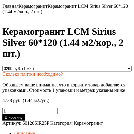
Главная
Керамогранит
Керамогранит LCM Sirius Silver 60*120
(1.44 м2/кор., 2 шт.)
Керамогранит LCM Sirius
Silver 60*120 (1.44 м2/кор., 2
шт.)
Сколько плитки необходимо?
Обращаем ваше внимание, что в корзину товар добавляется
упаковками. Стоимость 1 упаковки и метраж указаны ниже
4738 руб. (1.44 м2./уп.)
Количество
товара
В корзину
Керамогранит
Артикул:
60120SIR25P
Категория:
Керамогранит
LCM
Sirius
Описание