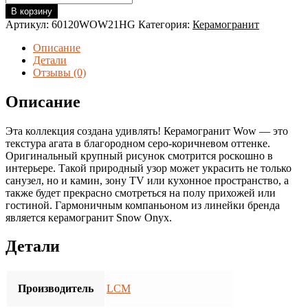
товара
В корзину
Керамогранит
Артикул:
60120WOW21HG
Категория:
Керамогранит
LCM
Wow
Описание
Brown
Детали
60*120
Отзывы (0)
(1.44
м2/
Описание
кор.,
2
Эта коллекция создана удивлять! Керамогранит Wow — это
шт.)
текстура агата в благородном серо-коричневом оттенке.
Оригинальный крупный рисунок смотрится роскошно в
интерьере. Такой природный узор может украсить не только
санузел, но и камин, зону TV или кухонное пространство, а
также будет прекрасно смотреться на полу прихожей или
гостиной. Гармоничным компаньоном из линейки бренда
является керамогранит Snow Onyx.
Детали
Производитель
LCM