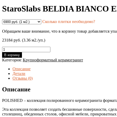
StaroSlabs BELDIA BIANCO 
Сколько плитки необходимо?
Обращаем ваше внимание, что в корзину товар добавляется уп
23184 руб. (3.36 м2./уп.)
Количество
товара
В корзину
StaroSlabs
Категория:
Крупноформатный керамогранит
BELDIA
BIANCO
Описание
ELEGANCE
Детали
2800х1200х6мм
Отзывы (0)
Полированный
Описание
POLISHED – коллекция полированного керамогранита формата
Эта коллекция позволяет создать бесшовные поверхности, сде
столешниц, обеденных столов, офисной мебели, прикроватных