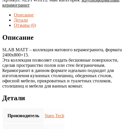
ALPI
керамогранит
WHITE
2,40*0,8(1.92м2/
Описание
1
Детали
шт.уп.)
Отзывы (0)
Матовая
Описание
SLAB MATT – коллекция матового керамогранита, формата
2400х800×15.
Эта коллекция позволяет создать бесшовные поверхности,
сделав пространство полов или стен безграничным.
Керамогранит в данном формате идеально подходит для
изготовления кухонных столешниц, обеденных столов,
офисной мебели, прикроватных и туалетных столиков,
столешниц и мебели для ванных комнат.
Детали
Производитель
Staro Tech