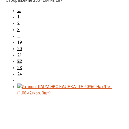
Сортировка:
Отображение 253–264 из 287
самые
Материал
←
недавние
1
2
3
Производитель
…
19
20
Коллекция
21
22
23
Поверхность
24
→
Стиль
Цвет