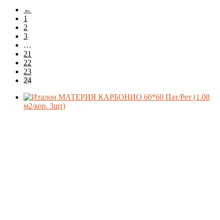
самые
←
недавние
Материал
1
2
3
…
Производитель
21
22
23
24
Коллекция
Поверхность
Стиль
Цвет