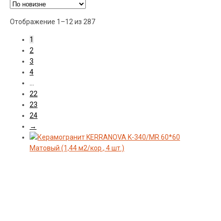
Ценовой фильтр
Сортировка:
Отображение 1–12 из 287
самые
Материал
1
недавние
2
3
4
Производитель
…
22
23
Коллекция
24
→
Поверхность
Стиль
Цвет