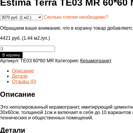
Estima Terra TE03 MR 60*6
Сколько плитки необходимо?
Обращаем ваше внимание, что в корзину товар добавляетс
4421 руб. (1.44 м2./уп.)
Количество
товара
В корзину
Estima
Артикул:
TE03 60*60 MR
Категория:
Керамогранит
Terra
TE03
Описание
MR
Детали
60*60
Отзывы (0)
Матовый
Описание
Это неполированный керамогранит, имитирующий цементное
30х60см, толщиной 1см и включает в себя до 10 вариантов 
технических и общественных помещений.
Детали