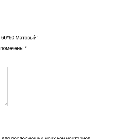
R 60*60 Матовый”
я помечены
*
ре для последующих моих комментариев.