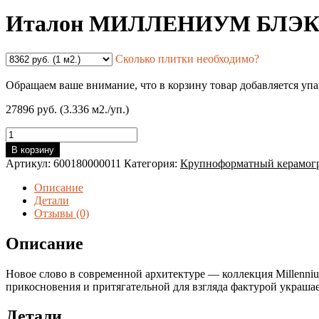
Италон МИЛЛЕНИУМ БЛЭК 
Сколько плитки необходимо?
Обращаем ваше внимание, что в корзину товар добавляется уп
27896 руб. (3.336 м2./уп.)
Количество
товара
В корзину
Италон
Артикул:
600180000011
Категория:
Крупноформатный керамог
МИЛЛЕНИУМ
БЛЭК
Описание
120*278
Детали
Отзывы (0)
Описание
Новое слово в современной архитектуре — коллекция Millenniu
прикосновения и притягательной для взгляда фактурой украша
Детали