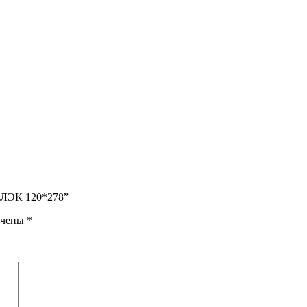
БЛЭК 120*278”
ечены
*